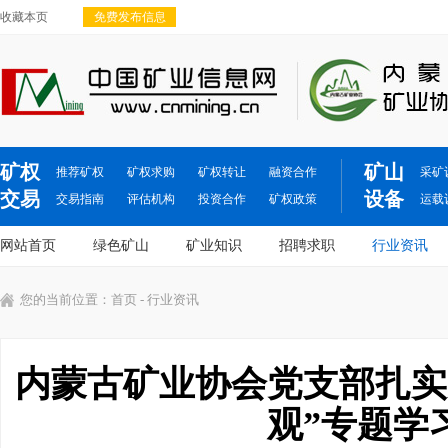
收藏本页
免费发布信息
矿权
矿山
推荐矿权
矿权求购
矿权转让
融资合作
采矿
交易
设备
交易指南
评估机构
投资合作
矿权政策
运载
网站首页
绿色矿山
矿业知识
招聘求职
行业资讯
您的当前位置：
首页
- 行业资讯
内蒙古矿业协会党支部扎实
观”专题学