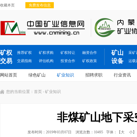
收藏本页
免费发布信息
矿权
矿山
推荐矿权
矿权求购
矿权转让
融资合作
采矿
交易
设备
交易指南
评估机构
投资合作
矿权政策
运载
网站首页
绿色矿山
矿业知识
招聘求职
行业资讯
您的当前位置：
首页
- 矿业知识
非煤矿山地下采
发布时间：2019年03月07日
浏览次数：10495
字体：【
大
小
】