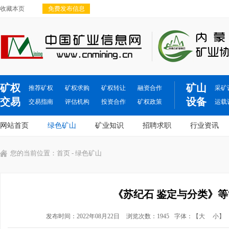
收藏本页
免费发布信息
矿权
矿山
推荐矿权
矿权求购
矿权转让
融资合作
采矿
交易
设备
交易指南
评估机构
投资合作
矿权政策
运载
网站首页
绿色矿山
矿业知识
招聘求职
行业资讯
您的当前位置：
首页
- 绿色矿山
《苏纪石 鉴定与分类》等
发布时间：2022年08月22日
浏览次数：1945
字体：【
大
小
】