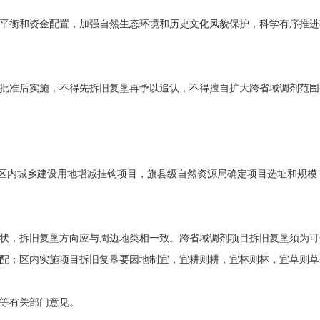
平衡和资金配置，加强自然生态环境和历史文化风貌保护，科学有序推进
批准后实施，不得先拆旧复垦再予以追认，不得擅自扩大跨省域调剂范围
区内城乡建设用地增减挂钩项目，旗县级自然资源局确定项目选址和规模
状，拆旧复垦方向应与周边地类相一致。跨省域调剂项目拆旧复垦须为可
配；区内实施项目拆旧复垦要因地制宜，宜耕则耕，宜林则林，宜草则草
等有关部门意见。