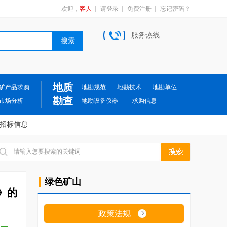
欢迎，
客人
|
请登录
|
免费注册
|
忘记密码？
服务热线
地质
矿产品求购
地勘规范
地勘技术
地勘单位
勘查
市场分析
地勘设备仪器
求购信息
招标信息
绿色矿山
》的
政策法规