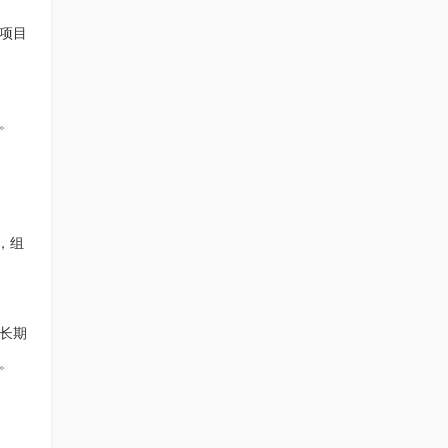
项目
。
，组
长期
。