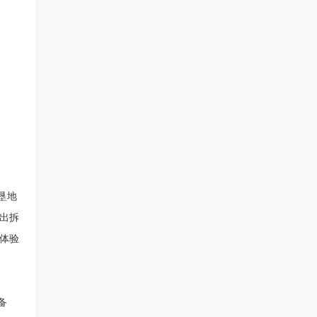
垦地
出拆
体验
备