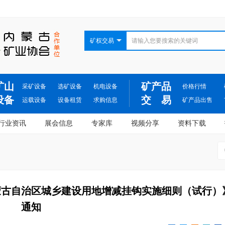
矿权交易
矿山
矿产品
采矿设备
选矿设备
机电设备
价格行情
设备
交 易
运载设备
设备租赁
求购信息
矿产品出售
行业资讯
展会信息
专家库
视频分享
资料下载
蒙古自治区城乡建设用地增减挂钩实施细则（试行）
通知