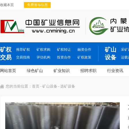
收藏本页
免费发布信息
矿权
矿山
推荐矿权
矿权求购
矿权转让
融资合作
采矿
交易
设备
交易指南
评估机构
投资合作
矿权政策
运载
网站首页
绿色矿山
矿业知识
招聘求职
行业资讯
您的当前位置：
首页
-
矿山设备
- 选矿设备