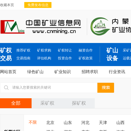
收藏本页
免费发布信息
矿权
矿山
推荐矿权
矿权求购
矿权转让
融资合作
采矿
交易
设备
交易指南
评估机构
投资合作
矿权政策
运载
网站首页
绿色矿山
矿业知识
招聘求职
行业资讯
全部
采矿权
探矿权
不限
北京
山东
河北
天津
山西