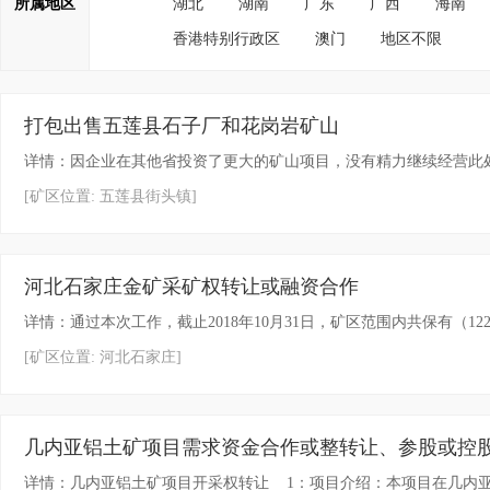
所属地区
湖北
湖南
广东
广西
海南
香港特别行政区
澳门
地区不限
打包出售五莲县石子厂和花岗岩矿山
详情：因企业在其他省投资了更大的矿山项目，没有精力继续经营此处
[矿区位置: 五莲县街头镇]
河北石家庄金矿采矿权转让或融资合作
详情：通过本次工作，截止2018年10月31日，矿区范围内共保有（122b+33
[矿区位置: 河北石家庄]
几内亚铝土矿项目需求资金合作或整转让、参股或控
详情：几内亚铝土矿项目开采权转让 1：项目介绍：本项目在几内亚，矿